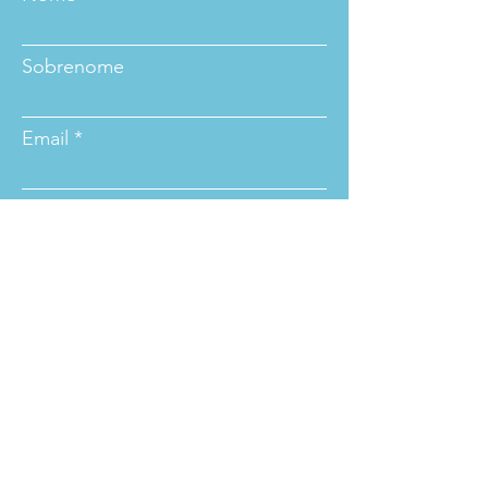
Sobrenome
Email
Assunto
Mensagem
Enviar