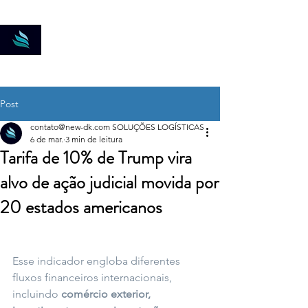
New-DK Soluções
Logísticas
Post
contato@new-dk.com SOLUÇÕES LOGÍSTICAS
6 de mar.
3 min de leitura
Tarifa de 10% de Trump vira
alvo de ação judicial movida por
20 estados americanos
Esse indicador engloba diferentes 
fluxos financeiros internacionais, 
incluindo 
comércio exterior, 