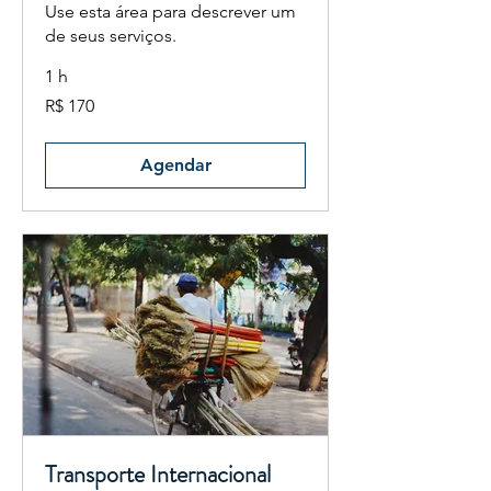
Use esta área para descrever um
de seus serviços.
1 h
170
R$ 170
Reais
brasileiros
Agendar
Transporte Internacional