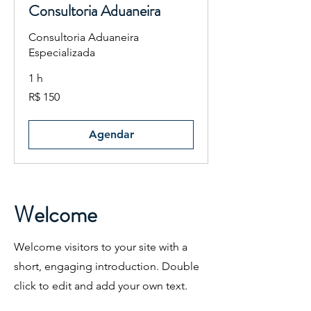
Consultoria Aduaneira
Consultoria Aduaneira
Especializada
1 h
150
R$ 150
Reais
brasileiros
Agendar
Welcome
Welcome visitors to your site with a
short, engaging introduction. Double
click to edit and add your own text.