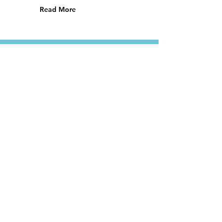
Read More
FALE CONOSCO
Preencha o formulário e nossa equipe
entrará em contato com você!
Nome
Sobrenome
Email
Assunto