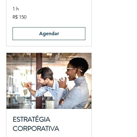
1 h
150
R$ 150
Reais
brasileiros
Agendar
ESTRATÉGIA
CORPORATIVA