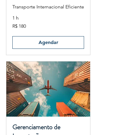
Transporte Internacional Eficiente
1 h
180
R$ 180
Reais
brasileiros
Agendar
Gerenciamento de