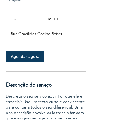
150
Reais
1 h
1
R$ 150
brasileiros
Rua Gracilides Coelho Reiser
Agendar agora
Descrição do serviço
Descreva o seu serviço aqui. Por que ele é
especial? Use um texto curto e convincente
para contar a todos o seu diferencial. Uma
boa descrição envolve os leitores e faz com
que eles queiram agendar o seu serviço.