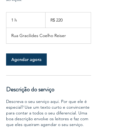
220
Reais
1 h
1
R$ 220
brasileiros
Rua Gracilides Coelho Reiser
Agendar agora
Descrição do serviço
Descreva o seu serviço aqui. Por que ele é
especial? Use um texto curto e convincente
para contar a todos o seu diferencial. Uma
boa descrição envolve os leitores e faz com
que eles queiram agendar o seu serviço.